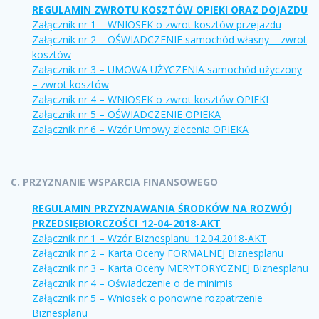
REGULAMIN ZWROTU KOSZTÓW OPIEKI ORAZ DOJAZDU
Załącznik nr 1 – WNIOSEK o zwrot kosztów przejazdu
Załącznik nr 2 – OŚWIADCZENIE samochód własny – zwrot
kosztów
Załącznik nr 3 – UMOWA UŻYCZENIA samochód użyczony
– zwrot kosztów
Załącznik nr 4 – WNIOSEK o zwrot kosztów OPIEKI
Załącznik nr 5 – OŚWIADCZENIE OPIEKA
Załącznik nr 6 – Wzór Umowy zlecenia OPIEKA
C. PRZYZNANIE WSPARCIA FINANSOWEGO
REGULAMIN PRZYZNAWANIA ŚRODKÓW NA ROZWÓJ
PRZEDSIĘBIORCZOŚCI_12-04-2018-AKT
Załącznik nr 1 – Wzór Biznesplanu_12.04.2018-AKT
Załącznik nr 2 – Karta Oceny FORMALNEJ Biznesplanu
Załącznik nr 3 – Karta Oceny MERYTORYCZNEJ Biznesplanu
Załącznik nr 4 – Oświadczenie o de minimis
Załącznik nr 5 – Wniosek o ponowne rozpatrzenie
Biznesplanu