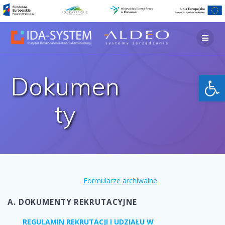
Skip
to
content
Otwórz 
Dokumen
ty
Formularze archiwalne
A. DOKUMENTY REKRUTACYJNE
REGULAMIN REKRUTACJI I UDZIAŁU W