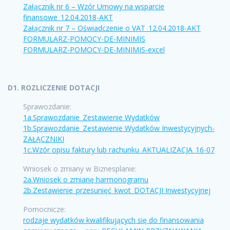
Załącznik nr 6 – Wzór Umowy na wsparcie
finansowe_12.04.2018-AKT
Załącznik nr 7 – Oświadczenie o VAT_12.04.2018-AKT
FORMULARZ-POMOCY-DE-MINIMIS
FORMULARZ-POMOCY-DE-MINIMIS-excel
D1. ROZLICZENIE DOTACJI
Sprawozdanie:
1a.Sprawozdanie_Zestawienie Wydatków
1b.Sprawozdanie_Zestawienie Wydatków Inwestycyjnych-
ZAŁĄCZNIKI
1c.Wzór opisu faktury lub rachunku_AKTUALIZACJA_16-07
Wniosek o zmiany w Biznesplanie:
2a.Wniosek o zmianę harmonogramu
2b.Zestawienie_przesunięć_kwot_DOTACJI Inwestycyjnej
Pomocnicze:
rodzaje wydatków kwalifikujących się do finansowania